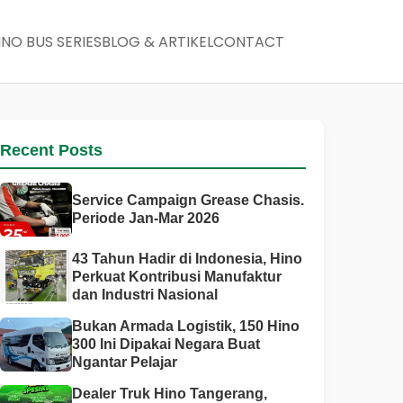
INO BUS SERIES
BLOG & ARTIKEL
CONTACT
Recent Posts
Service Campaign Grease Chasis.
Periode Jan-Mar 2026
43 Tahun Hadir di Indonesia, Hino
Perkuat Kontribusi Manufaktur
dan Industri Nasional
Bukan Armada Logistik, 150 Hino
300 Ini Dipakai Negara Buat
Ngantar Pelajar
Dealer Truk Hino Tangerang,