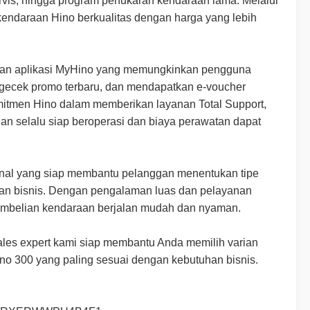
rvis, hingga program penukaran kendaraan lama. Melalui
endaraan Hino berkualitas dengan harga yang lebih
an aplikasi MyHino yang memungkinkan pengguna
ngecek promo terbaru, dan mendapatkan e-voucher
omitmen Hino dalam memberikan layanan Total Support,
n selalu siap beroperasi dan biaya perawatan dapat
sional yang siap membantu pelanggan menentukan tipe
an bisnis. Dengan pengalaman luas dan pelayanan
pembelian kendaraan berjalan mudah dan nyaman.
 expert kami siap membantu Anda memilih varian
ino 300 yang paling sesuai dengan kebutuhan bisnis.