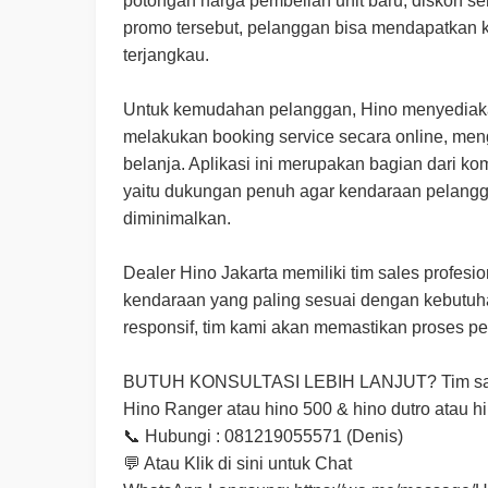
potongan harga pembelian unit baru, diskon se
promo tersebut, pelanggan bisa mendapatkan k
terjangkau.
Untuk kemudahan pelanggan, Hino menyediak
melakukan booking service secara online, me
belanja. Aplikasi ini merupakan bagian dari k
yaitu dukungan penuh agar kendaraan pelangga
diminimalkan.
Dealer Hino Jakarta memiliki tim sales profe
kendaraan yang paling sesuai dengan kebutuh
responsif, tim kami akan memastikan proses 
BUTUH KONSULTASI LEBIH LANJUT? Tim sales
Hino Ranger atau hino 500 & hino dutro atau h
📞 Hubungi : 081219055571 (Denis)
💬 Atau Klik di sini untuk Chat