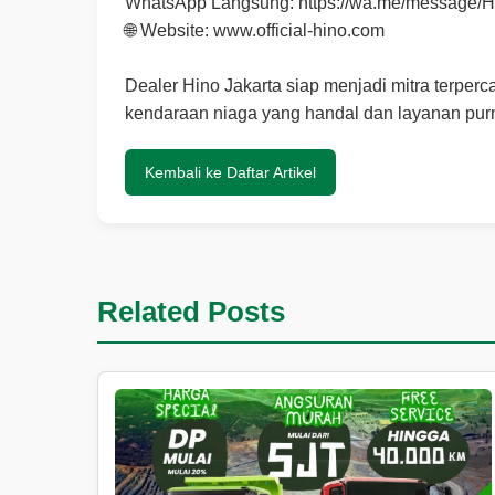
WhatsApp Langsung: https://wa.me/messa
🌐 Website: www.official-hino.com
Dealer Hino Jakarta siap menjadi mitra terpe
kendaraan niaga yang handal dan layanan purna
Kembali ke Daftar Artikel
Related Posts