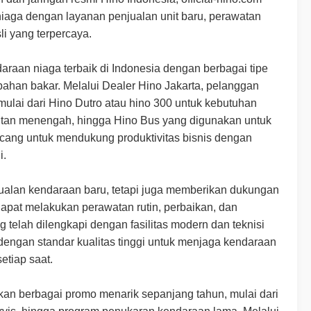
niaga dengan layanan penjualan unit baru, perawatan
i yang terpercaya.
araan niaga terbaik di Indonesia dengan berbagai tipe
 bahan bakar. Melalui Dealer Hino Jakarta, pelanggan
lai dari Hino Dutro atau hino 300 untuk kebutuhan
kutan menengah, hingga Hino Bus yang digunakan untuk
ncang untuk mendukung produktivitas bisnis dengan
i.
jualan kendaraan baru, tetapi juga memberikan dukungan
apat melakukan perawatan rutin, perbaikan, dan
 telah dilengkapi dengan fasilitas modern dan teknisi
 dengan standar kualitas tinggi untuk menjaga kendaraan
etiap saat.
rkan berbagai promo menarik sepanjang tahun, mulai dari