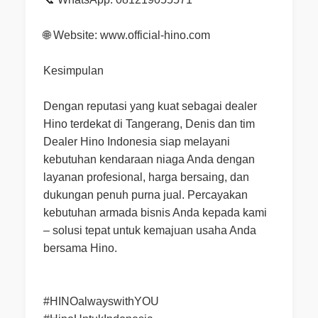
🌐 Website: www.official-hino.com
Kesimpulan
Dengan reputasi yang kuat sebagai dealer
Hino terdekat di Tangerang, Denis dan tim
Dealer Hino Indonesia siap melayani
kebutuhan kendaraan niaga Anda dengan
layanan profesional, harga bersaing, dan
dukungan penuh purna jual. Percayakan
kebutuhan armada bisnis Anda kepada kami
– solusi tepat untuk kemajuan usaha Anda
bersama Hino.
#HINOalwayswithYOU