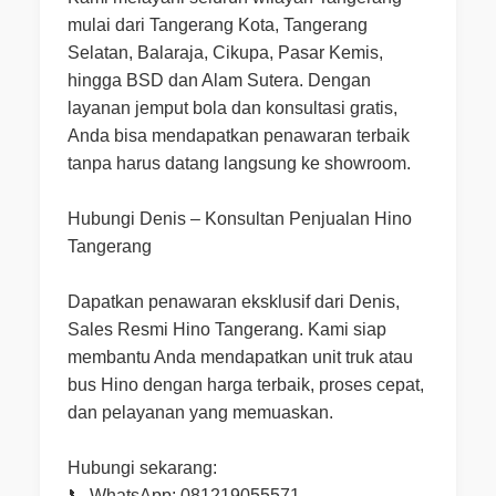
mulai dari Tangerang Kota, Tangerang
Selatan, Balaraja, Cikupa, Pasar Kemis,
hingga BSD dan Alam Sutera. Dengan
layanan jemput bola dan konsultasi gratis,
Anda bisa mendapatkan penawaran terbaik
tanpa harus datang langsung ke showroom.
Hubungi Denis – Konsultan Penjualan Hino
Tangerang
Dapatkan penawaran eksklusif dari Denis,
Sales Resmi Hino Tangerang. Kami siap
membantu Anda mendapatkan unit truk atau
bus Hino dengan harga terbaik, proses cepat,
dan pelayanan yang memuaskan.
Hubungi sekarang:
📞 WhatsApp: 081219055571