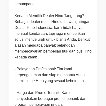
penumpang.
Kenapa Memilih Dealer Hino Tangerang?
Sebagai dealer resmi Hino di bawah jaringan
Dealer Hino Indonesia, kami tidak hanya
menjual kendaraan, tapi juga memberikan
solusi menyeluruh untuk bisnis Anda. Berikut
alasan mengapa banyak pelanggan
mempercayakan pembelian truk dan bus Hino
kepada kami:
- Pelayanan Profesional: Tim kami
berpengalaman dan siap membantu Anda
memilih tipe Hino yang sesuai kebutuhan
bisnis.
- Harga dan Promo Terbaik: Kami
menyediakan berbagai promo menarik dan
program pembiayaan ringan.