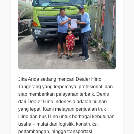
Jika Anda sedang mencari Dealer Hino
Tangerang yang terpercaya, profesional, dan
siap memberikan pelayanan terbaik, Denis
dari Dealer Hino Indonesia adalah pilihan
yang tepat. Kami melayani penjualan truk
Hino dan bus Hino untuk berbagai kebutuhan
usaha – mulai dari logistik, konstruksi,
pertambangan, hingga transportasi