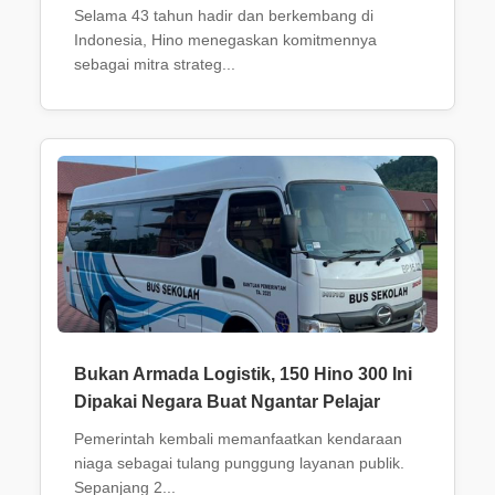
Selama 43 tahun hadir dan berkembang di
Indonesia, Hino menegaskan komitmennya
sebagai mitra strateg...
Bukan Armada Logistik, 150 Hino 300 Ini
Dipakai Negara Buat Ngantar Pelajar
Pemerintah kembali memanfaatkan kendaraan
niaga sebagai tulang punggung layanan publik.
Sepanjang 2...