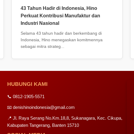
43 Tahun Hadir di Indonesia, Hino
Perkuat Kontribusi Manufaktur dan
Industri Nasional
Selama 43 tahun hadir dan berkembang di
Indonesia, Hino menegaskan komitmennya
sebagai mitra strateg...
HUBUNGI KAMI
📞 0812-1905-5571
📧 denishinoindonesia@gmail.com
📍 Jl. Raya Serang No.Km.18,8, Sukanagara, Kec. Cikupa,
Kabupaten Tangerang, Banten 15710