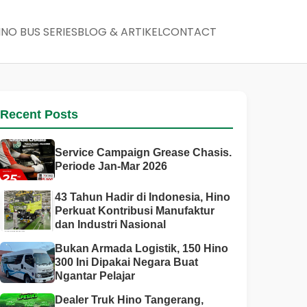
INO BUS SERIES
BLOG & ARTIKEL
CONTACT
Recent Posts
Service Campaign Grease Chasis.
Periode Jan-Mar 2026
43 Tahun Hadir di Indonesia, Hino
Perkuat Kontribusi Manufaktur
dan Industri Nasional
Bukan Armada Logistik, 150 Hino
300 Ini Dipakai Negara Buat
Ngantar Pelajar
Dealer Truk Hino Tangerang,