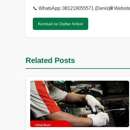
📞 WhatsApp: 081219055571 (Denis)🌐 Website:
Kembali ke Daftar Artikel
Related Posts