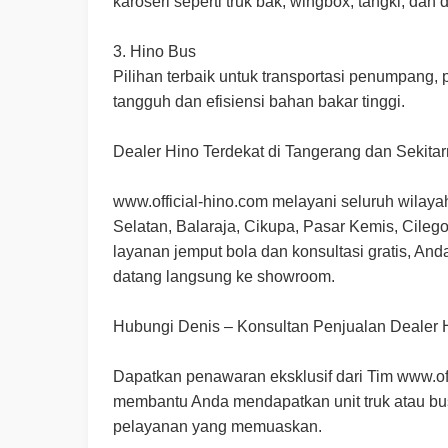
karoseri seperti truk bak, wingbox, tangki, dan 
3. Hino Bus
Pilihan terbaik untuk transportasi penumpang,
tangguh dan efisiensi bahan bakar tinggi.
Dealer Hino Terdekat di Tangerang dan Sekita
www.official-hino.com melayani seluruh wilay
Selatan, Balaraja, Cikupa, Pasar Kemis, Cile
layanan jemput bola dan konsultasi gratis, An
datang langsung ke showroom.
Hubungi Denis – Konsultan Penjualan Dealer 
Dapatkan penawaran eksklusif dari Tim www.of
membantu Anda mendapatkan unit truk atau bus
pelayanan yang memuaskan.