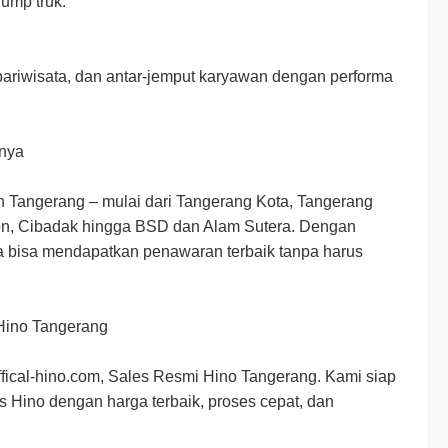
dump truk.
 pariwisata, dan antar-jemput karyawan dengan performa
rnya
ah Tangerang – mulai dari Tangerang Kota, Tangerang
gon, Cibadak hingga BSD dan Alam Sutera. Dengan
da bisa mendapatkan penawaran terbaik tanpa harus
Hino Tangerang
fical-hino.com, Sales Resmi Hino Tangerang. Kami siap
 Hino dengan harga terbaik, proses cepat, dan