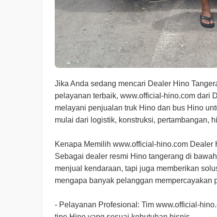
Jika Anda sedang mencari Dealer Hino Tangera
pelayanan terbaik, www.official-hino.com dari 
melayani penjualan truk Hino dan bus Hino un
mulai dari logistik, konstruksi, pertambangan,
Kenapa Memilih www.official-hino.com Dealer
Sebagai dealer resmi Hino tangerang di bawah 
menjual kendaraan, tapi juga memberikan solus
mengapa banyak pelanggan mempercayakan pe
- Pelayanan Profesional: Tim www.official-h
tipe Hino yang sesuai kebutuhan bisnis.