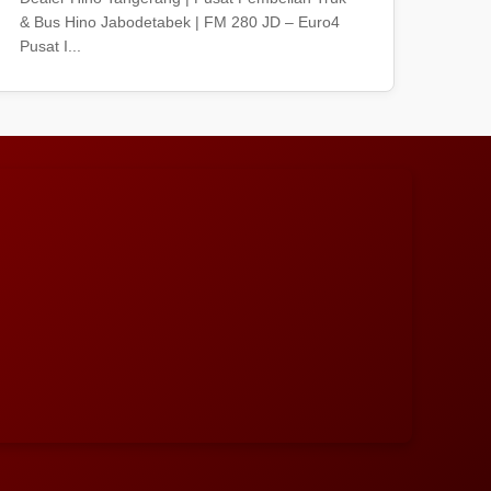
& Bus Hino Jabodetabek | FM 280 JD – Euro4
Pusat I...