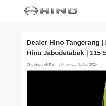
Dealer Hino Tangerang |
Hino Jabodetabek | 115 
Diposting oleh
Dennis Hino
pada 31 Oct 2025