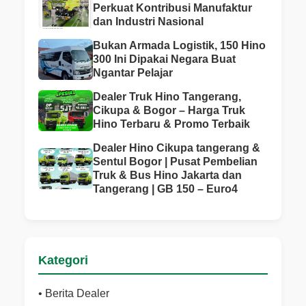
Perkuat Kontribusi Manufaktur
dan Industri Nasional
Bukan Armada Logistik, 150 Hino
300 Ini Dipakai Negara Buat
Ngantar Pelajar
Dealer Truk Hino Tangerang,
Cikupa & Bogor – Harga Truk
Hino Terbaru & Promo Terbaik
Dealer Hino Cikupa tangerang &
Sentul Bogor | Pusat Pembelian
Truk & Bus Hino Jakarta dan
Tangerang | GB 150 – Euro4
Kategori
• Berita Dealer