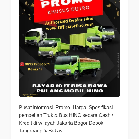
Pusat Informasi, Promo, Harga, Spesifikasi
pembelian Truk & Bus HINO secara Cash /
Kredit di wilayah Jakarta Bogor Depok
Tangerang & Bekasi.