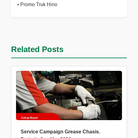
• Promo Truk Hino
Related Posts
Service Campaign Grease Chasis.