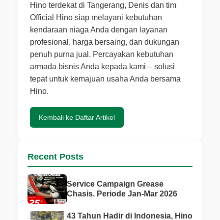
Hino terdekat di Tangerang, Denis dan tim
Official Hino siap melayani kebutuhan
kendaraan niaga Anda dengan layanan
profesional, harga bersaing, dan dukungan
penuh purna jual. Percayakan kebutuhan
armada bisnis Anda kepada kami – solusi
tepat untuk kemajuan usaha Anda bersama
Hino.
Kembali ke Daftar Artikel
Recent Posts
Service Campaign Grease
Chasis. Periode Jan-Mar 2026
43 Tahun Hadir di Indonesia, Hino