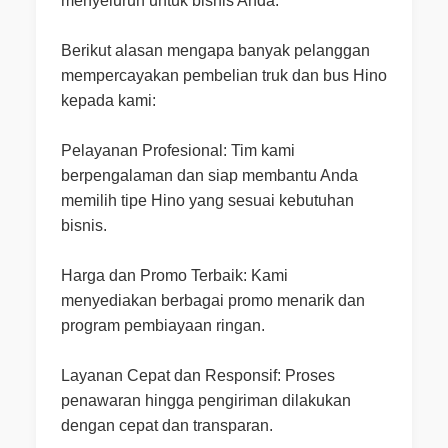
menyeluruh untuk bisnis Anda.
Berikut alasan mengapa banyak pelanggan
mempercayakan pembelian truk dan bus Hino
kepada kami:
Pelayanan Profesional: Tim kami
berpengalaman dan siap membantu Anda
memilih tipe Hino yang sesuai kebutuhan
bisnis.
Harga dan Promo Terbaik: Kami
menyediakan berbagai promo menarik dan
program pembiayaan ringan.
Layanan Cepat dan Responsif: Proses
penawaran hingga pengiriman dilakukan
dengan cepat dan transparan.